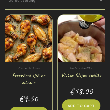
Default sorting
Vistas šašliks
Vistas šašliks
Pusspārni eļļā ar
Vistas filejas šašliks
citronu
€
18.00
€
9.50
ADD TO CART