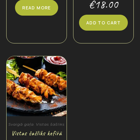
€
18.00
READ MORE
ADD TO CART
Svaigā gaļa
,
Vistas šašliks
Vistas šašliks kefīrā