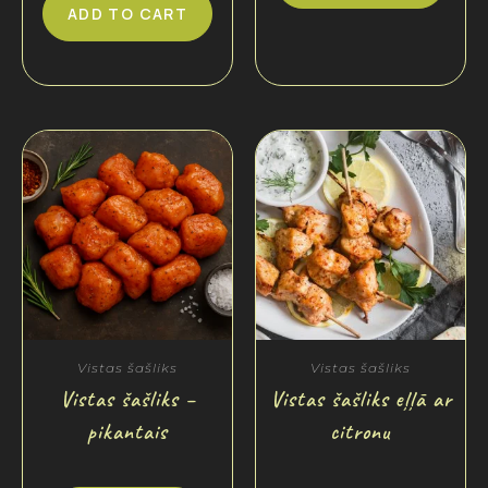
ADD TO CART
Vistas šašliks
Vistas šašliks
Vistas šašliks –
Vistas šašliks eļļā ar
pikantais
citronu