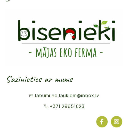
Sazinieties ar mums
labumi.no.laukiem@inbox.lv
+371 29651023