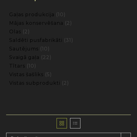
Gaļas produkcija
10
Mājas konservēšana
2
Olas
2
Saldēti pusfabrikāti
31
Sautējums
10
Svaigā gaļa
22
Tītars
10
Vistas šašliks
5
Vistas subprodukti
2