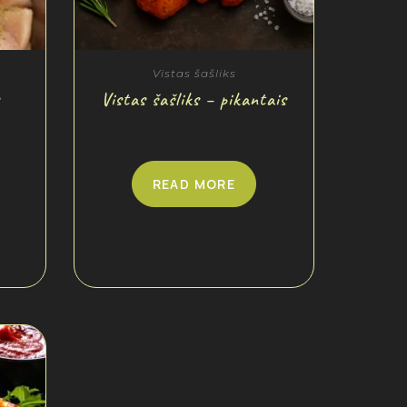
Vistas šašliks
Vistas šašliks – pikantais
READ MORE