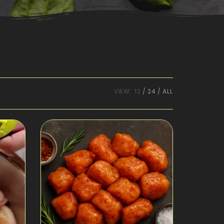
VIEW:
12
24
ALL