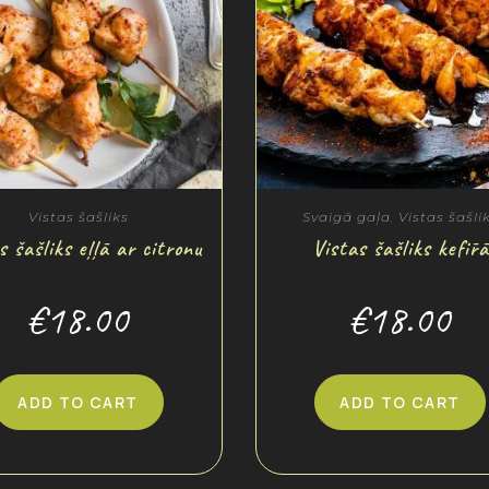
Vistas šašliks
Svaigā gaļa
,
Vistas šašli
s šašliks eļļā ar citronu
Vistas šašliks kefīrā
€
18.00
€
18.00
ADD TO CART
ADD TO CART