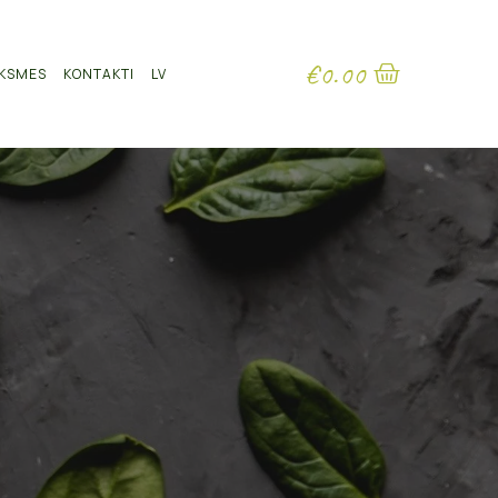
€
0.00
KSMES
KONTAKTI
LV