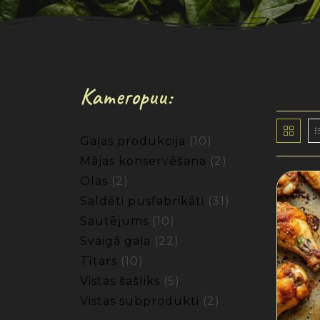
Категории:
Gaļas produkcija
10
Mājas konservēšana
2
Olas
2
Saldēti pusfabrikāti
31
Sautējums
10
Svaigā gaļa
22
Tītars
10
Vistas šašliks
5
Vistas subprodukti
2