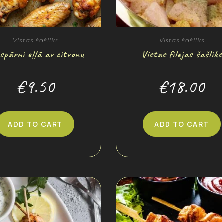
Vistas šašliks
Vistas šašliks
spārni eļļā ar citronu
Vistas filejas šašliks
€
9.50
€
18.00
ADD TO CART
ADD TO CART