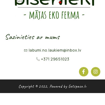
Sazinieties ar mums
labumi.no.laukiem@inbox.lv
+371 29651023
Copyright © 2022, Powered by Getspace.lv