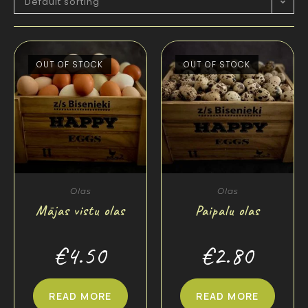
Default sorting
OUT OF STOCK
OUT OF STOCK
Olas
Olas
Mājas vistu olas
Paipalu olas
€
4.50
€
2.80
READ MORE
READ MORE