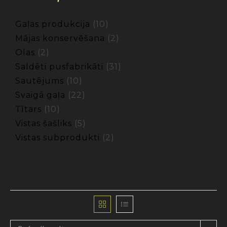
Gaļas produkcija
10
Mājas konservēšana
2
Olas
2
Saldēti pusfabrikāti
31
Sautējums
10
Svaigā gaļa
22
Tītars
10
Vistas šašliks
5
Vistas subprodukti
2