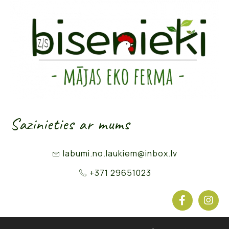
Sazinieties ar mums
labumi.no.laukiem@inbox.lv
+371 29651023