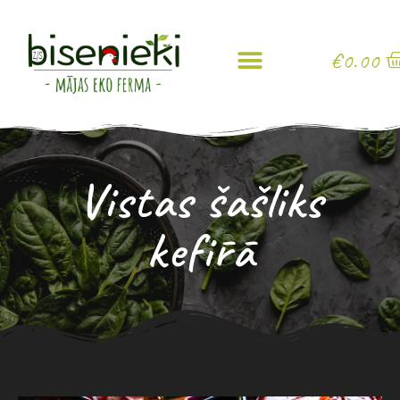
€
0.00
Vistas šašliks
kefīrā