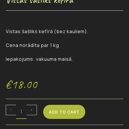
Vistas šašliks kefīrā (bez kauliem).
Cena norādīta par 1 kg
Iepakojums: vakuuma maisā.
€
18.00
-
+
ADD TO CART