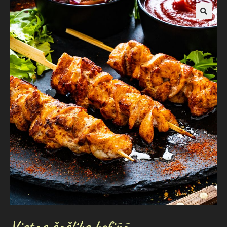
Vistas šašliks kefīrā