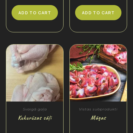
ADD TO CART
ADD TO CART
Svaigā gaļa
Vistas subprodukti
Kukurūzas cāļi
Māgas