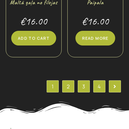
Maltā gaļa no filejas
Paipala
€
16.00
€
16.00
ADD TO CART
READ MORE
1
2
3
4