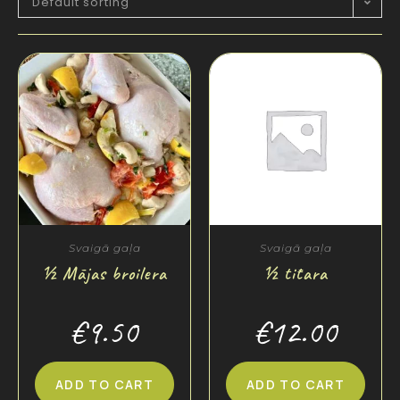
Default sorting
Svaigā gaļa
Svaigā gaļa
½ Mājas broilera
½ tītara
€
9.50
€
12.00
ADD TO CART
ADD TO CART