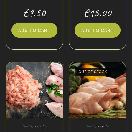
€
9.50
€
15.00
ADD TO CART
ADD TO CART
OUT OF STOCK
Svaigā gaļa
Svaigā gaļa