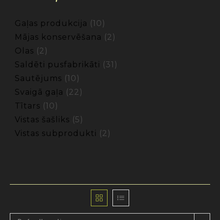
Gaļas produkcija
10
Mājas konservēšana
2
Olas
2
Saldēti pusfabrikāti
31
Sautējums
10
Svaigā gaļa
22
Tītars
10
Vistas šašliks
5
Vistas subprodukti
2