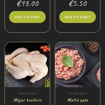
€
13.00
€
5.50
ADD TO CART
ADD TO CART
Svaigā gaļa
Svaigā gaļa
Mājas broileris
Maltā gaļa