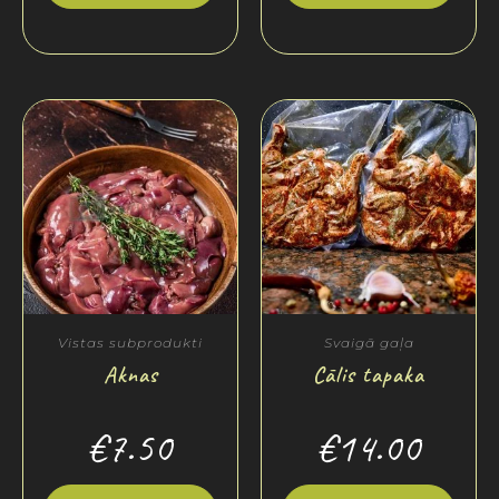
Vistas subprodukti
Svaigā gaļa
Aknas
Cālis tapaka
€
7.50
€
14.00