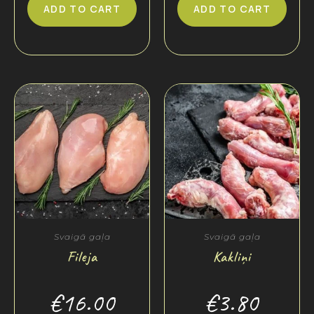
ADD TO CART
ADD TO CART
Svaigā gaļa
Svaigā gaļa
Fileja
Kakliņi
€
16.00
€
3.80