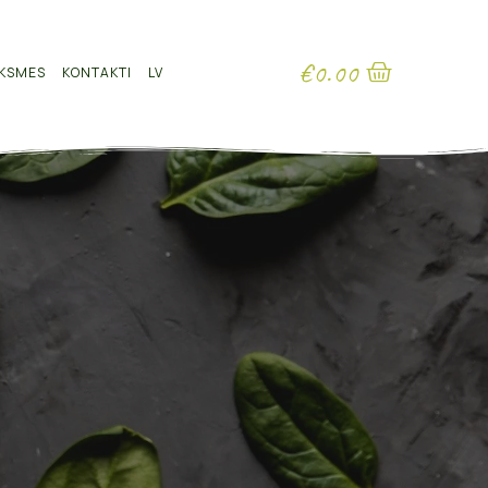
€
0.00
KSMES
KONTAKTI
LV