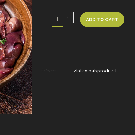
-
+
ADD TO CART
Category
Vistas subprodukti