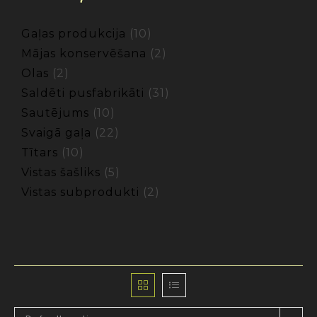
Gaļas produkcija
10
Mājas konservēšana
2
Olas
2
Saldēti pusfabrikāti
31
Sautējums
10
Svaigā gaļa
22
Tītars
10
Vistas šašliks
5
Vistas subprodukti
2