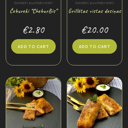
Saldēti pusfabrikāti
Saldēti pusfabrikāti
Čebureki “CheburBis”
Grillētas vistas desiņas
€
2.80
€
20.00
ADD TO CART
ADD TO CART