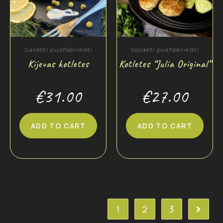
Saldēti pusfabrikāti
Saldēti pusfabrikāti
Kijevas kotletes
Kotletes “Julia Original”
€
31.00
€
27.00
ADD TO CART
ADD TO CART
1
2
3