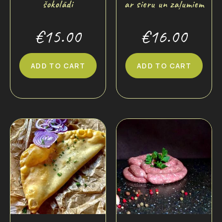
šokolādi
ar sieru un zaļumiem
€
15.00
€
16.00
ADD TO CART
ADD TO CART