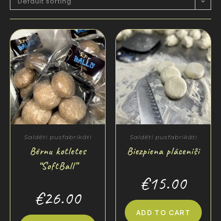
Default sorting
Saldēti pusfabrikāti
Saldēti pusfabrikāti
Bērnu kotletes
Biezpiena plācenīši
“SoftBall”
€
15.00
€
26.00
ADD TO CART