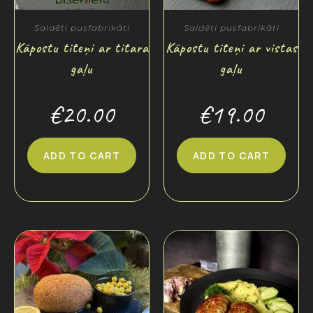
Saldēti pusfabrikāti
Saldēti pusfabrikāti
Kāpostu tīteņi ar tītara
Kāpostu tīteņi ar vistas
gaļu
gaļu
€
20.00
€
19.00
ADD TO CART
ADD TO CART