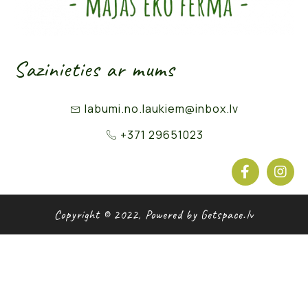
Sazinieties ar mums
labumi.no.laukiem@inbox.lv
+371 29651023
Copyright © 2022, Powered by Getspace.lv