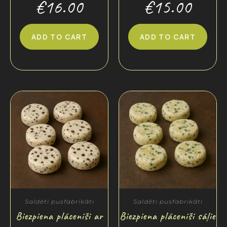
€
16.00
€
15.00
ADD TO CART
ADD TO CART
Saldēti pusfabrikāti
Saldēti pusfabrikāti
Biezpiena plācenīši ar
Biezpiena plācenīši sāļie