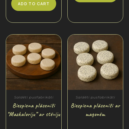
ADD TO CART
Saldēti pusfabrikāti
Saldēti pusfabrikāti
Biezpiena plācenīši
Biezpiena plācenīši ar
“Mazkaloriju” ar stēviju
magonēm