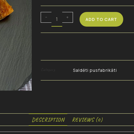
-
+
ADD TO CART
Category
Saldēti pusfabrikāti
DESCRIPTION
REVIEWS (0)