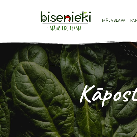
MĀJASLAPA
PA
Kāpost