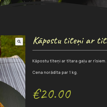
Kāpostu tīteņi ar tī
Kāpostu tīteņi ar tītara gaļu ar rīsiem.
Cena norādīta par 1 kg.
€
20.00