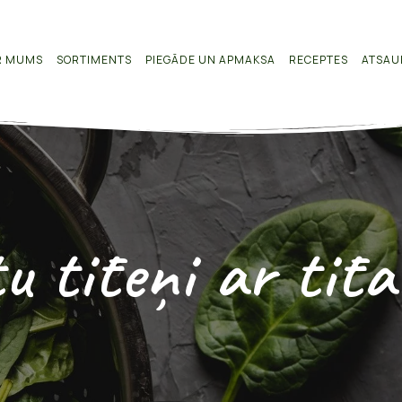
R MUMS
SORTIMENTS
PIEGĀDE UN APMAKSA
RECEPTES
ATSAU
u tīteņi ar tīta