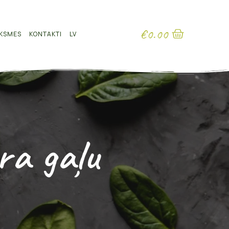
€
0.00
KSMES
KONTAKTI
LV
ra gaļu