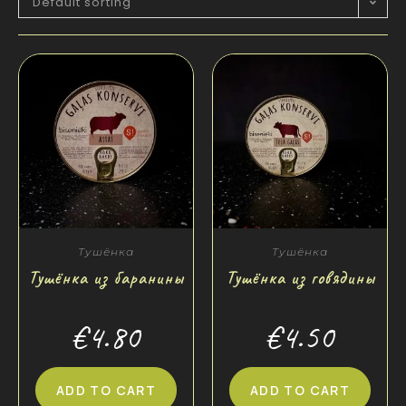
Default sorting
Тушёнка
Тушёнка
Тушёнка из баранины
Тушёнка из говядины
€
4.80
€
4.50
ADD TO CART
ADD TO CART