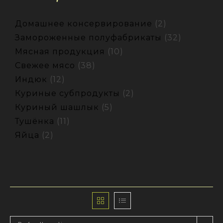
Домашнее консервирование
2
Замороженные полуфабрикаты
32
Мясная продукция
10
Свежее мясо
38
Индюк
12
Куриные субпродукты
2
Куриный шашлык
5
Тушёнка
11
Яйца
2