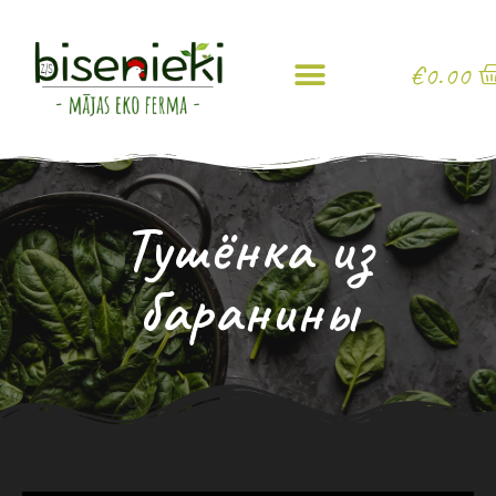
€
0.00
Тушёнка из
баранины