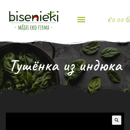
€
0.00
Тушёнка из индюка