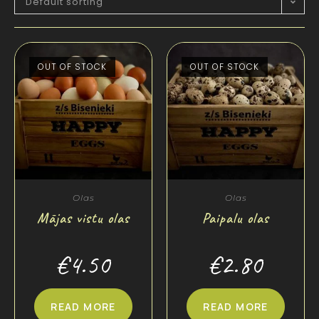
Default sorting
OUT OF STOCK
OUT OF STOCK
Olas
Olas
Mājas vistu olas
Paipalu olas
€
4.50
€
2.80
READ MORE
READ MORE