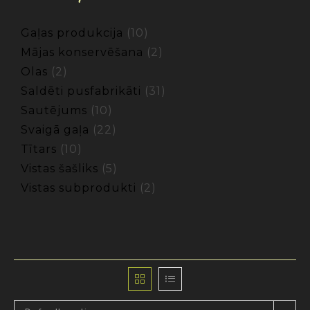
Gaļas produkcija
10
Mājas konservēšana
2
Olas
2
Saldēti pusfabrikāti
31
Sautējums
10
Svaigā gaļa
22
Tītars
10
Vistas šašliks
5
Vistas subprodukti
2