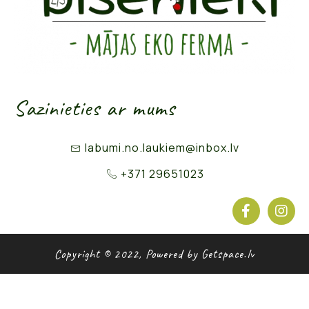
Sazinieties ar mums
labumi.no.laukiem@inbox.lv
+371 29651023
Copyright © 2022, Powered by Getspace.lv