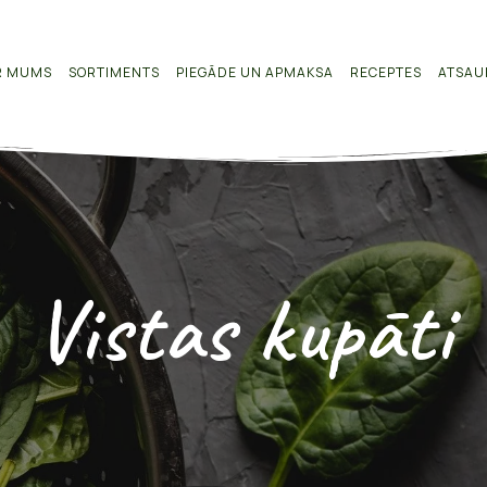
R MUMS
SORTIMENTS
PIEGĀDE UN APMAKSA
RECEPTES
ATSAU
Vistas kupāti