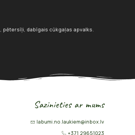
s, pētersīļi, dabīgais cūkgaļas apvalks.
Sazinieties ar mums
labumi.no.laukiem@inbox.lv
+371 29651023