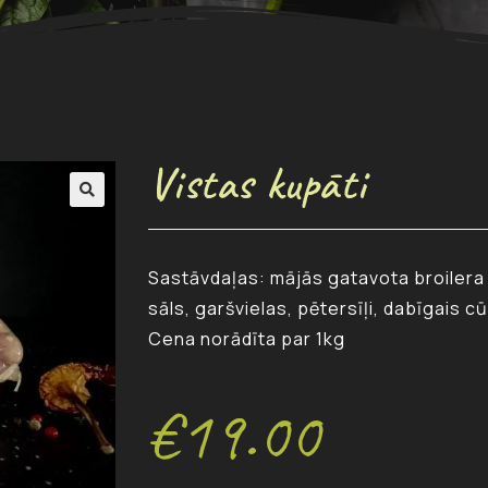
Vistas kupāti
Sastāvdaļas: mājās gatavota broilera gaļ
sāls, garšvielas, pētersīļi, dabīgais c
Cena norādīta par 1kg
€
19.00