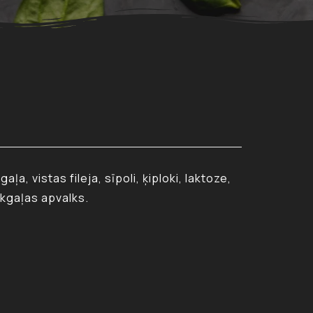
a, vistas fileja, sīpoli, ķiploki, laktoze,
ūkgaļas apvalks.