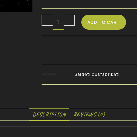
-
+
ADD TO CART
Category
Saldēti pusfabrikāti
DESCRIPTION
REVIEWS (0)