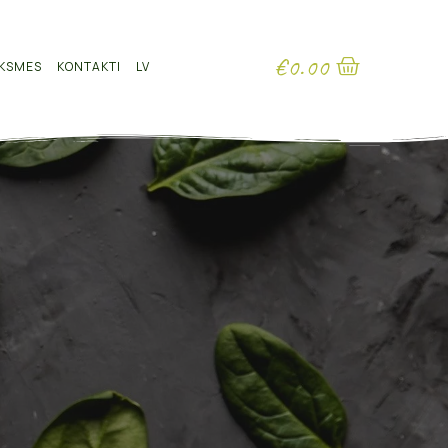
€
0.00
KSMES
KONTAKTI
LV