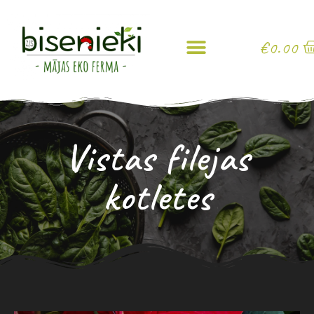
€
0.00
Vistas filejas
kotletes