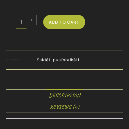
-
+
ADD TO CART
Category
Saldēti pusfabrikāti
DESCRIPTION
REVIEWS (0)