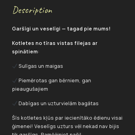
Description
Garšīgi un veselīgi — tagad pie mums!
Kotletes no tīras vistas filejas ar
spinātiem
:
Sulīgas un maigas
Piemērotas gan bērniem, gan
pieaugušajiem
Dabīgas un uzturvielām bagātas
Šīs kotletes kļūs par iecienītāko ēdienu visai
ģimenei! Veselīgs uzturs vēl nekad nav bijis
tik garšīgs. Pamēģiniet paši!