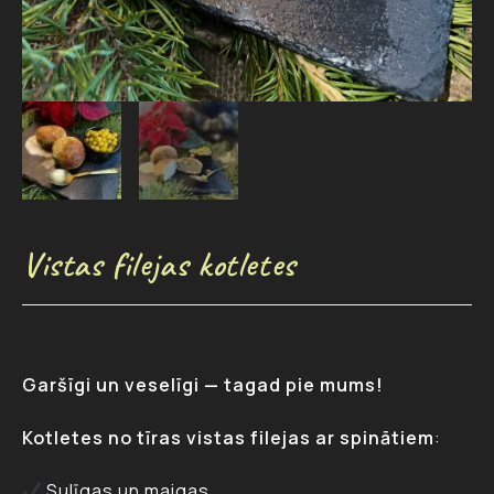
Vistas filejas kotletes
Garšīgi un veselīgi — tagad pie mums!
Kotletes no tīras vistas filejas ar spinātiem
:
Sulīgas un maigas