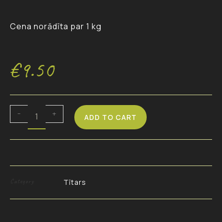
Cena norādīta par 1 kg
€
9.50
-
+
ADD TO CART
Category
Tītars