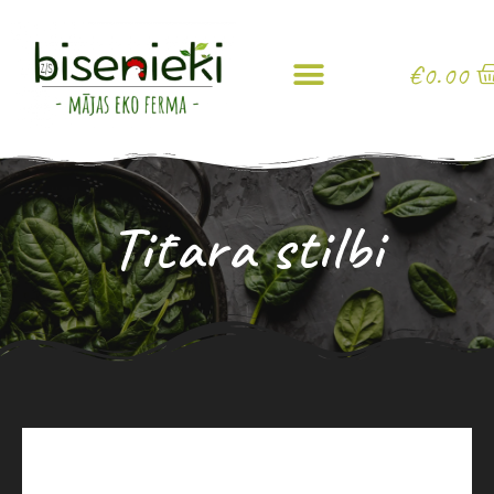
€
0.00
Tītara stilbi