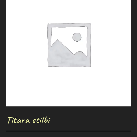
Tītara stilbi