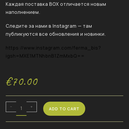
Каждая поставка BOX отличается новым
наполнением.
Следите за нами в Instagram — там
публикуются все обновления и новинки.
https://www.instagram.com/ferma_bis?
igsh=MXE1MTNhbnB1ZmMxbQ==
€
70.00
-
+
ADD TO CART