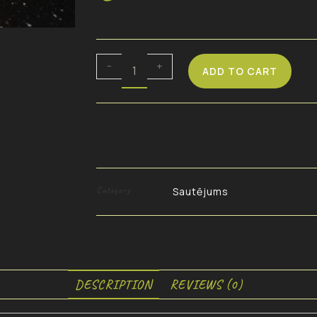
-
+
ADD TO CART
Category
Sautējums
DESCRIPTION
REVIEWS (0)