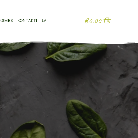
€
0.00
KSMES
KONTAKTI
LV