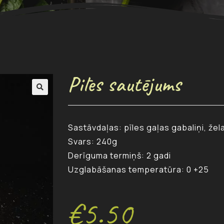
Pīles sautējums
Sastāvdaļas: pīles gaļas gabaliņi, žela
Svars: 240g
Derīguma termiņš: 2 gadi
Uzglabāšanas temperatūra: 0 +25
€
5.50