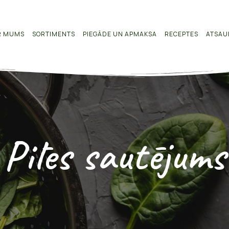
R MUMS
SORTIMENTS
PIEGĀDE UN APMAKSA
RECEPTES
ATSAU
Pīles sautējums