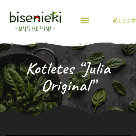
€
0.00
Kotletes “Julia
Original”