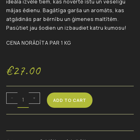
ideāla izvēle tiem, kas novērtē īstu un veselīgu
mājas ēdienu. Bagātīga garša un aromāts, kas
atgādinās par bērnību un ģimenes maltītēm.
Pasūtiet jau šodien un izbaudiet katru kumosu!
CENA NORĀDĪTA PAR 1 KG
€
27.00
-
+
ADD TO CART