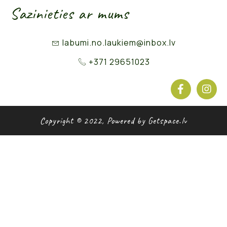
Sazinieties ar mums
labumi.no.laukiem@inbox.lv
+371 29651023
Copyright © 2022, Powered by Getspace.lv